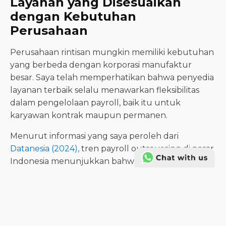
Layanan yang Disesuaikan
dengan Kebutuhan
Perusahaan
Perusahaan rintisan mungkin memiliki kebutuhan
yang berbeda dengan korporasi manufaktur
besar. Saya telah memperhatikan bahwa penyedia
layanan terbaik selalu menawarkan fleksibilitas
dalam pengelolaan payroll, baik itu untuk
karyawan kontrak maupun permanen.
Menurut informasi yang saya peroleh dari
Datanesia (2024),
tren payroll outsourcing di pasar
Indonesia menunjukkan bahwa integrasi antara
sistem penggajian dan pengelolaan data karyawan
menjadi faktor kunci dalam meningkatkan efisiensi
operasional secara keseluruhan.
Dukungan Teknologi dan